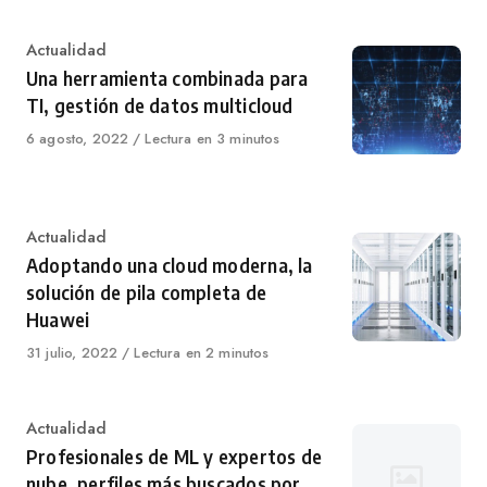
Category
Actualidad
Una herramienta combinada para
TI, gestión de datos multicloud
Published
6 agosto, 2022
Lectura en 3 minutos
on
Category
Actualidad
Adoptando una cloud moderna, la
solución de pila completa de
Huawei
Published
31 julio, 2022
Lectura en 2 minutos
on
Category
Actualidad
Profesionales de ML y expertos de
nube, perfiles más buscados por