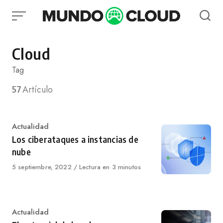
Skip
to
content
Cloud
Tag
57
Artículo
Category
Actualidad
Los ciberataques a instancias de
nube
Published
5 septiembre, 2022
Lectura en 3 minutos
on
Category
Actualidad