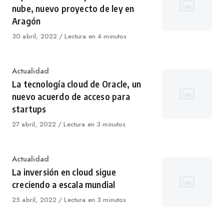
nube, nuevo proyecto de ley en
Aragón
Published
30 abril, 2022
Lectura en 4 minutos
on
Category
Actualidad
La tecnología cloud de Oracle, un
nuevo acuerdo de acceso para
startups
Published
27 abril, 2022
Lectura en 3 minutos
on
Category
Actualidad
La inversión en cloud sigue
creciendo a escala mundial
Published
25 abril, 2022
Lectura en 3 minutos
on