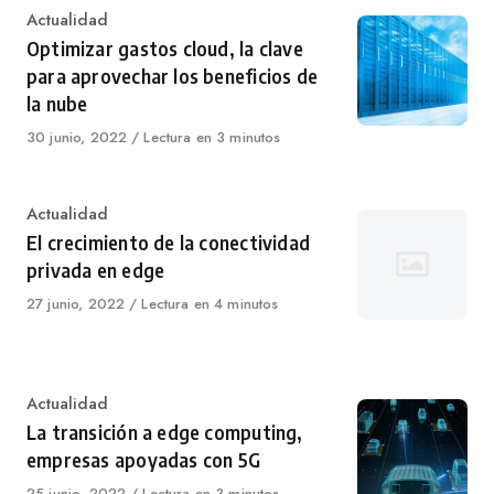
Category
Actualidad
Optimizar gastos cloud, la clave
para aprovechar los beneficios de
la nube
Published
30 junio, 2022
Lectura en 3 minutos
on
Category
Actualidad
El crecimiento de la conectividad
privada en edge
Published
27 junio, 2022
Lectura en 4 minutos
on
Category
Actualidad
La transición a edge computing,
empresas apoyadas con 5G
Published
25 junio, 2022
Lectura en 3 minutos