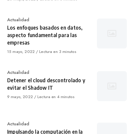
on
Category
Actualidad
Los enfoques basados en datos,
aspecto fundamental para las
empresas
Published
15 mayo, 2022
Lectura en 3 minutos
on
Category
Actualidad
Detener el cloud descontrolado y
evitar el Shadow IT
Published
9 mayo, 2022
Lectura en 4 minutos
on
Category
Actualidad
Impulsando la computación en la