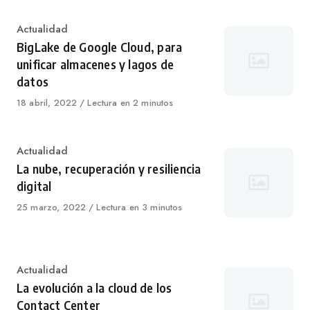
Category
Actualidad
BigLake de Google Cloud, para
unificar almacenes y lagos de
datos
Published
18 abril, 2022
Lectura en 2 minutos
on
Category
Actualidad
La nube, recuperación y resiliencia
digital
Published
25 marzo, 2022
Lectura en 3 minutos
on
Category
Actualidad
La evolución a la cloud de los
Contact Center