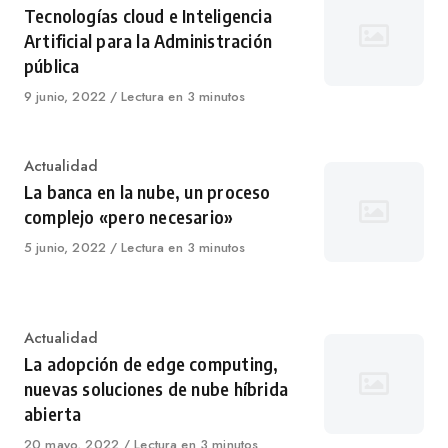
Tecnologías cloud e Inteligencia
Artificial para la Administración
pública
Published
9 junio, 2022
Lectura en 3 minutos
on
Category
Actualidad
La banca en la nube, un proceso
complejo «pero necesario»
Published
5 junio, 2022
Lectura en 3 minutos
on
Category
Actualidad
La adopción de edge computing,
nuevas soluciones de nube híbrida
abierta
Published
20 mayo, 2022
Lectura en 3 minutos