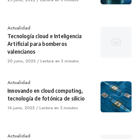
on
Category
Actualidad
Tecnología cloud e Inteligencia
Artificial para bomberos
valencianos
Published
20 junio, 2022
Lectura en 3 minutos
on
Category
Actualidad
Innovando en cloud computing,
tecnología de fotónica de silicio
Published
14 junio, 2022
Lectura en 3 minutos
on
Category
Actualidad