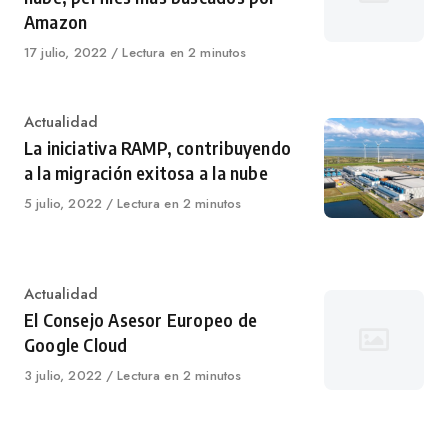
Amazon
Published
17 julio, 2022
Lectura en 2 minutos
on
Category
Actualidad
La iniciativa RAMP, contribuyendo
a la migración exitosa a la nube
Published
5 julio, 2022
Lectura en 2 minutos
on
Category
Actualidad
El Consejo Asesor Europeo de
Google Cloud
Published
3 julio, 2022
Lectura en 2 minutos
on