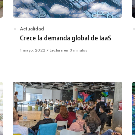
Category
Actualidad
Crece la demanda global de IaaS
Published
1 mayo, 2022
Lectura en 3 minutos
on