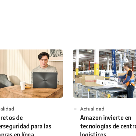
egory
alidad
Category
Actualidad
 retos de
Amazon invierte en
erseguridad para las
tecnologías de centr
pras en línea
logísticos