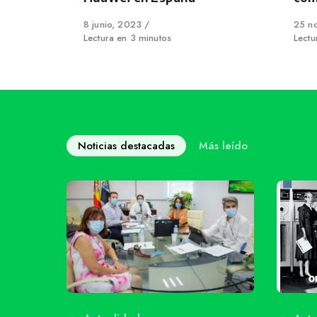
Published
8 junio, 2023
Publi
25 n
on
Lectura en 3 minutos
on
Lectu
Noticias destacadas
Más leído