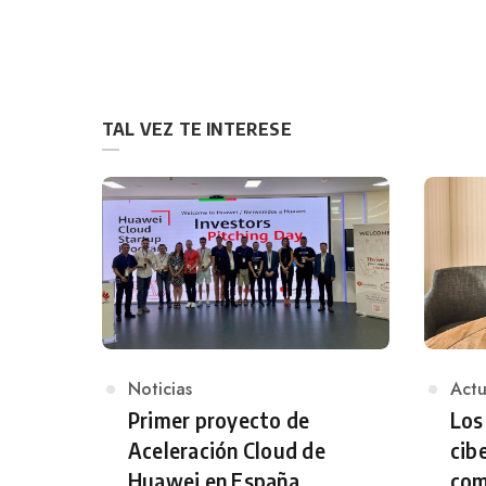
TAL VEZ TE INTERESE
Category
Noticias
Cat
Actu
Primer proyecto de
Los
Aceleración Cloud de
cib
Huawei en España
com