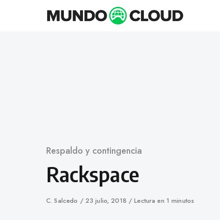
Skip
to
content
Category
Respaldo y contingencia
Rackspace
Author
C. Salcedo
Published
23 julio, 2018
Lectura en 1 minutos
on