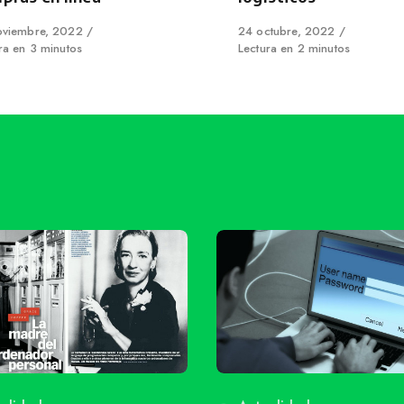
shed
oviembre, 2022
Published
24 octubre, 2022
ra en 3 minutos
on
Lectura en 2 minutos