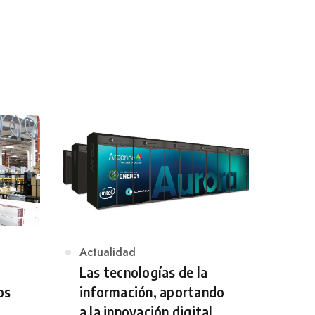
Category
Actualidad
Las tecnologías de la
os
información, aportando
a la innovación digital