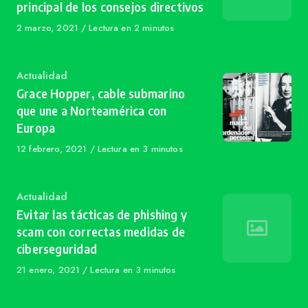
principal de los consejos directivos
Published
2 marzo, 2021
Lectura en 2 minutos
on
Category
Actualidad
Grace Hopper, cable submarino
que une a Norteamérica con
Europa
Published
12 febrero, 2021
Lectura en 3 minutos
on
Category
Actualidad
Evitar las tácticas de phishing y
scam con correctas medidas de
ciberseguridad
Published
21 enero, 2021
Lectura en 3 minutos
on