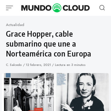
Skip
to
content
Category
Actualidad
Grace Hopper, cable
submarino que une a
Norteamérica con Europa
Author
C. Salcedo
Published
12 febrero, 2021
Lectura en 3 minutos
on