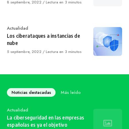
Published
8 septiembre, 2022
Lectura en 3 minutos
on
Category
Actualidad
Los ciberataques a instancias de
nube
Published
5 septiembre, 2022
Lectura en 3 minutos
on
Noticias destacadas
Más leído
Category
Actualidad
La ciberseguridad en las empresas
españolas es ya el objetivo