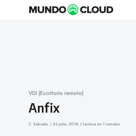
Skip
to
content
Category
VDI (Escritorio remoto)
Anfix
Author
C. Salcedo
Published
23 julio, 2018
Lectura en 1 minutos
on