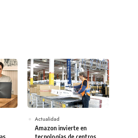
Category
Actualidad
Amazon invierte en
las
tecnologías de centros