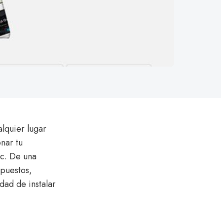
alquier lugar
nar tu
tc. De una
upuestos,
dad de instalar