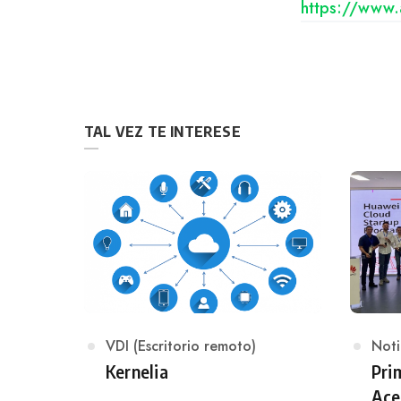
https://www.
TAL VEZ TE INTERESE
Category
VDI (Escritorio remoto)
Cat
Noti
Kernelia
Pri
Ace