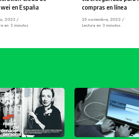
wei en España
compras en línea
shed
io, 2023
Published
25 noviembre, 2022
ra en 3 minutos
on
Lectura en 3 minutos