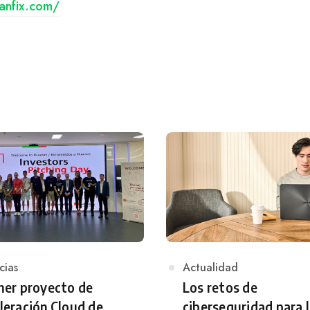
anfix.com/
egory
cias
Category
Actualidad
mer proyecto de
Los retos de
leración Cloud de
ciberseguridad para 