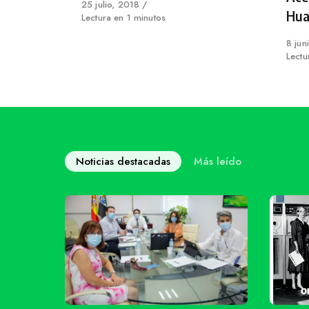
Published
25 julio, 2018
Hua
on
Lectura en 1 minutos
Publi
8 jun
on
Lectu
Noticias destacadas
Más leído