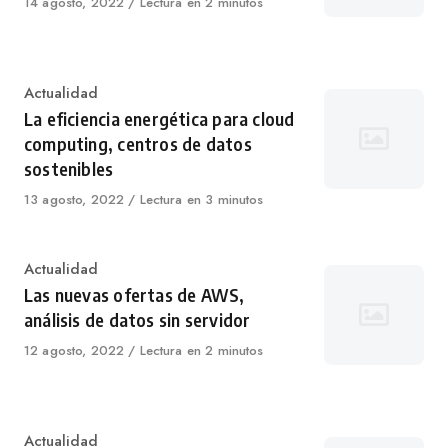
Published
14 agosto, 2022
Lectura en 2 minutos
on
Category
Actualidad
La eficiencia energética para cloud
computing, centros de datos
sostenibles
Published
13 agosto, 2022
Lectura en 3 minutos
on
Category
Actualidad
Las nuevas ofertas de AWS,
análisis de datos sin servidor
Published
12 agosto, 2022
Lectura en 2 minutos
on
Category
Actualidad