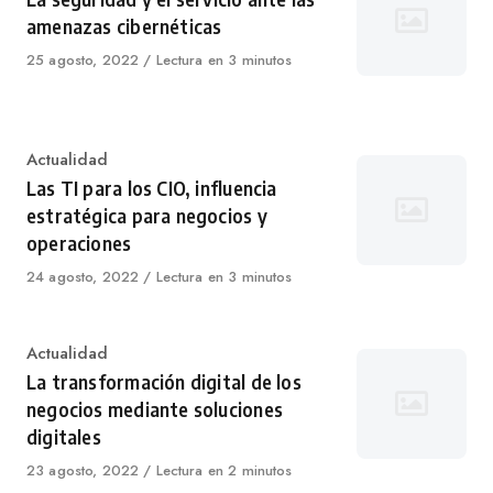
amenazas cibernéticas
Published
25 agosto, 2022
Lectura en 3 minutos
on
Category
Actualidad
Las TI para los CIO, influencia
estratégica para negocios y
operaciones
Published
24 agosto, 2022
Lectura en 3 minutos
on
Category
Actualidad
La transformación digital de los
negocios mediante soluciones
digitales
Published
23 agosto, 2022
Lectura en 2 minutos
on