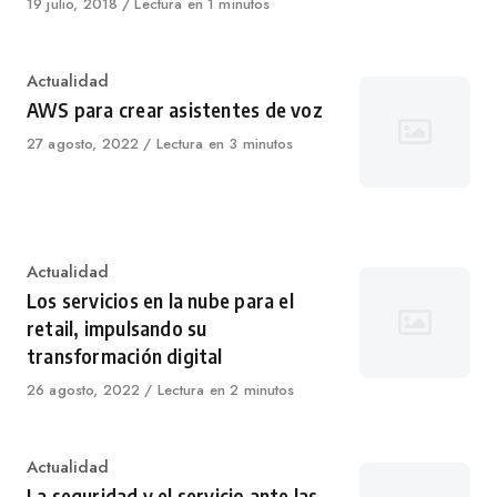
Published
19 julio, 2018
Lectura en 1 minutos
on
Category
Actualidad
AWS para crear asistentes de voz
Published
27 agosto, 2022
Lectura en 3 minutos
on
Category
Actualidad
Los servicios en la nube para el
retail, impulsando su
transformación digital
Published
26 agosto, 2022
Lectura en 2 minutos
on
Category
Actualidad
La seguridad y el servicio ante las