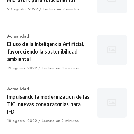
Microsoft para soluciones IoT
Published
20 agosto, 2022
Lectura en 3 minutos
on
Category
Actualidad
El uso de la Inteligencia Artificial,
favoreciendo la sostenibilidad
ambiental
Published
19 agosto, 2022
Lectura en 3 minutos
on
Category
Actualidad
Impulsando la modernización de las
TIC, nuevas convocatorias para
I+D
Published
18 agosto, 2022
Lectura en 3 minutos
on