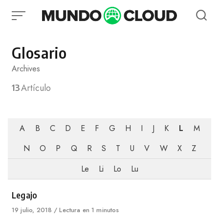
Skip
to
content
Glosario
Archives
13
Artículo
A
B
C
D
E
F
G
H
I
J
K
L
M
N
O
P
Q
R
S
T
U
V
W
X
Z
Le
Li
Lo
Lu
Category
Legajo
Published
19 julio, 2018
Lectura en 1 minutos