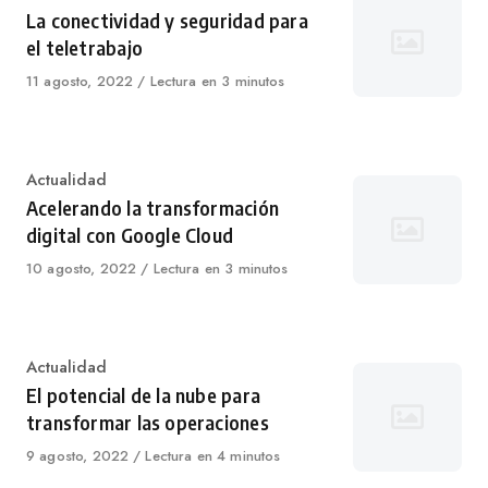
La conectividad y seguridad para
el teletrabajo
Published
11 agosto, 2022
Lectura en 3 minutos
on
Category
Actualidad
Acelerando la transformación
digital con Google Cloud
Published
10 agosto, 2022
Lectura en 3 minutos
on
Category
Actualidad
El potencial de la nube para
transformar las operaciones
Published
9 agosto, 2022
Lectura en 4 minutos
on