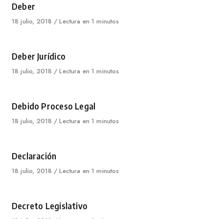
Category
Deber
Published
18 julio, 2018
Lectura en 1 minutos
on
Category
Deber Jurídico
Published
18 julio, 2018
Lectura en 1 minutos
on
Category
Debido Proceso Legal
Published
18 julio, 2018
Lectura en 1 minutos
on
Category
Declaración
Published
18 julio, 2018
Lectura en 1 minutos
on
Category
Decreto Legislativo