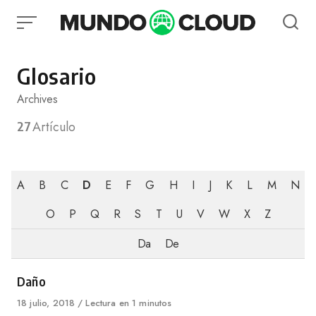
Skip
to
content
Glosario
Archives
27
Artículo
A
B
C
D
E
F
G
H
I
J
K
L
M
N
O
P
Q
R
S
T
U
V
W
X
Z
Da
De
Category
Daño
Published
18 julio, 2018
Lectura en 1 minutos