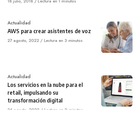
Published
18 julio, 2018
Lectura en 1 minutos
on
Category
Actualidad
AWS para crear asistentes de voz
Published
27 agosto, 2022
Lectura en 3 minutos
on
Category
Actualidad
Los servicios en la nube para el
retail, impulsando su
transformación digital
Published
26 agosto, 2022
Lectura en 2 minutos
on
Category
Actualidad
La seguridad y el servicio ante las