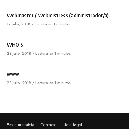
on
Category
Webmaster / Webmistress (administrador/a)
Published
17 julio, 2018
Lectura en 1 minutos
on
Category
WHOIS
Published
23 julio, 2018
Lectura en 1 minutos
on
Category
www
Published
23 julio, 2018
Lectura en 1 minutos
on
Envía tu noticia
Contacto
Nota legal