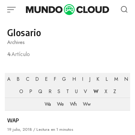
Skip
to
content
Glosario
Archives
4
Artículo
A
B
C
D
E
F
G
H
I
J
K
L
M
N
O
P
Q
R
S
T
U
V
W
X
Z
Wa
We
Wh
Ww
Category
WAP
Published
19 julio, 2018
Lectura en 1 minutos