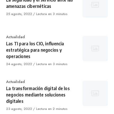
amenazas cibernéticas
Published
25 agosto, 2022
Lectura en 3 minutos
on
Category
Actualidad
Las TI para los CIO, influencia
estratégica para negocios y
operaciones
Published
24 agosto, 2022
Lectura en 3 minutos
on
Category
Actualidad
La transformación digital de los
negocios mediante soluciones
digitales
Published
23 agosto, 2022
Lectura en 2 minutos
on