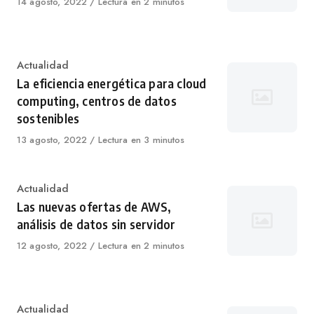
Published
14 agosto, 2022
Lectura en 2 minutos
on
Category
Actualidad
La eficiencia energética para cloud
computing, centros de datos
sostenibles
Published
13 agosto, 2022
Lectura en 3 minutos
on
Category
Actualidad
Las nuevas ofertas de AWS,
análisis de datos sin servidor
Published
12 agosto, 2022
Lectura en 2 minutos
on
Category
Actualidad