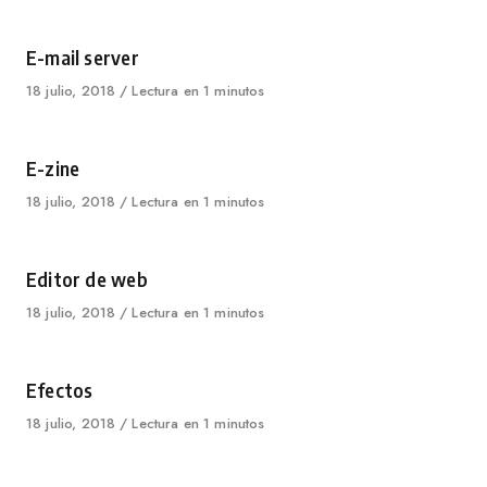
on
Category
E-mail server
Published
18 julio, 2018
Lectura en 1 minutos
on
Category
E-zine
Published
18 julio, 2018
Lectura en 1 minutos
on
Category
Editor de web
Published
18 julio, 2018
Lectura en 1 minutos
on
Category
Efectos
Published
18 julio, 2018
Lectura en 1 minutos
on