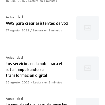
Published
18 julio, 2018
Lectura en 1 minutos
on
Category
Actualidad
AWS para crear asistentes de voz
Published
27 agosto, 2022
Lectura en 3 minutos
on
Category
Actualidad
Los servicios en la nube para el
retail, impulsando su
transformación digital
Published
26 agosto, 2022
Lectura en 2 minutos
on
Category
Actualidad
La seguridad y el servicio ante las