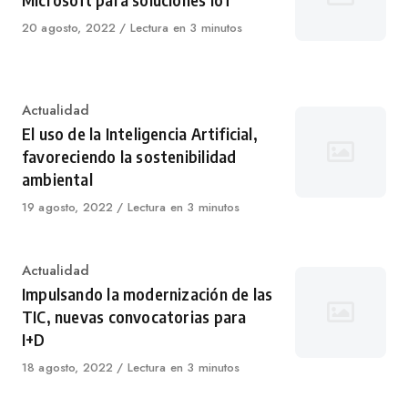
Microsoft para soluciones IoT
Published
20 agosto, 2022
Lectura en 3 minutos
on
Category
Actualidad
El uso de la Inteligencia Artificial,
favoreciendo la sostenibilidad
ambiental
Published
19 agosto, 2022
Lectura en 3 minutos
on
Category
Actualidad
Impulsando la modernización de las
TIC, nuevas convocatorias para
I+D
Published
18 agosto, 2022
Lectura en 3 minutos
on