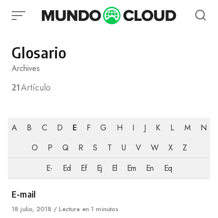
Skip
to
content
Glosario
Archives
21
Artículo
A
B
C
D
E
F
G
H
I
J
K
L
M
N
O
P
Q
R
S
T
U
V
W
X
Z
E-
Ed
Ef
Ej
El
Em
En
Eq
Category
E-mail
Published
18 julio, 2018
Lectura en 1 minutos