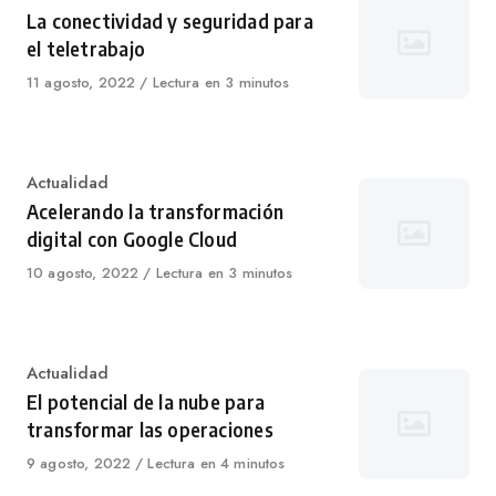
La conectividad y seguridad para
el teletrabajo
Published
11 agosto, 2022
Lectura en 3 minutos
on
Category
Actualidad
Acelerando la transformación
digital con Google Cloud
Published
10 agosto, 2022
Lectura en 3 minutos
on
Category
Actualidad
El potencial de la nube para
transformar las operaciones
Published
9 agosto, 2022
Lectura en 4 minutos
on