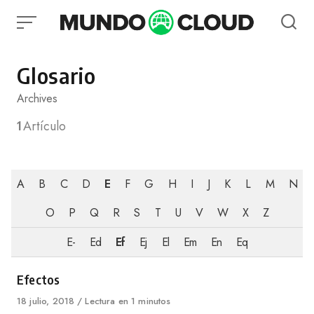
Skip
to
content
Glosario
Archives
1
Artículo
A
B
C
D
E
F
G
H
I
J
K
L
M
N
O
P
Q
R
S
T
U
V
W
X
Z
E-
Ed
Ef
Ej
El
Em
En
Eq
Category
Efectos
Published
18 julio, 2018
Lectura en 1 minutos