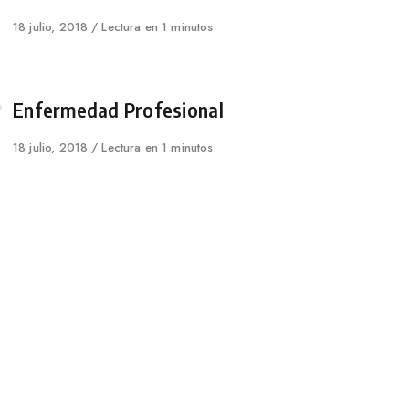
Published
18 julio, 2018
Lectura en 1 minutos
on
Category
Enfermedad Profesional
Published
18 julio, 2018
Lectura en 1 minutos
on