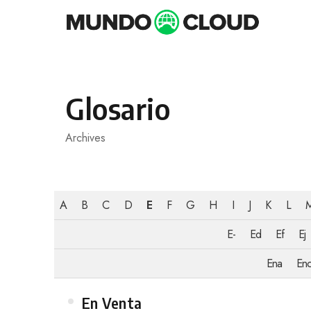
Skip
to
content
Glosario
Archives
A
B
C
D
E
F
G
H
I
J
K
L
E-
Ed
Ef
Ej
Ena
En
Category
En Venta