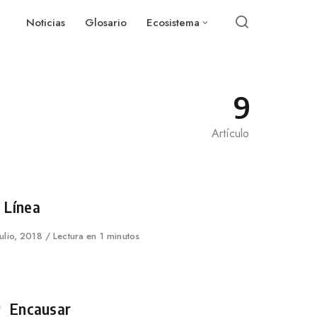
Noticias
Glosario
Ecosistema
9
Artículo
tegory
 Línea
lished
julio, 2018
Lectura en 1 minutos
Category
Encausar