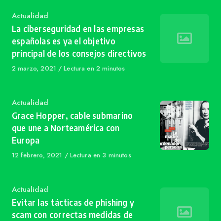
Category
Actualidad
La ciberseguridad en las empresas
españolas es ya el objetivo
principal de los consejos directivos
Published
2 marzo, 2021
Lectura en 2 minutos
on
Category
Actualidad
Grace Hopper, cable submarino
que une a Norteamérica con
Europa
Published
12 febrero, 2021
Lectura en 3 minutos
on
Category
Actualidad
Evitar las tácticas de phishing y
scam con correctas medidas de