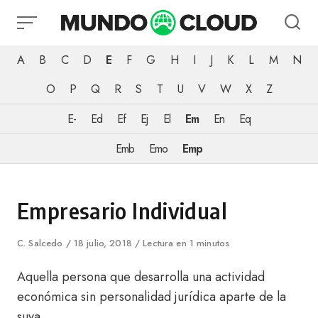
Skip
to
content
A
B
C
D
E
F
G
H
I
J
K
L
M
N
O
P
Q
R
S
T
U
V
W
X
Z
E-
Ed
Ef
Ej
El
Em
En
Eq
Emb
Emo
Emp
Category
Empresario Individual
Author
C. Salcedo
Published
18 julio, 2018
Lectura en 1 minutos
on
Aquella persona que desarrolla una actividad
económica sin personalidad jurídica aparte de la
suya.