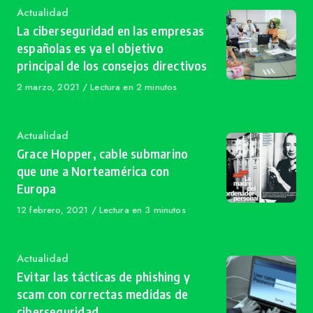
Category
Actualidad
La ciberseguridad en las empresas
españolas es ya el objetivo
principal de los consejos directivos
Published
2 marzo, 2021
Lectura en 2 minutos
on
Category
Actualidad
Grace Hopper, cable submarino
que une a Norteamérica con
Europa
Published
12 febrero, 2021
Lectura en 3 minutos
on
Category
Actualidad
Evitar las tácticas de phishing y
scam con correctas medidas de
ciberseguridad