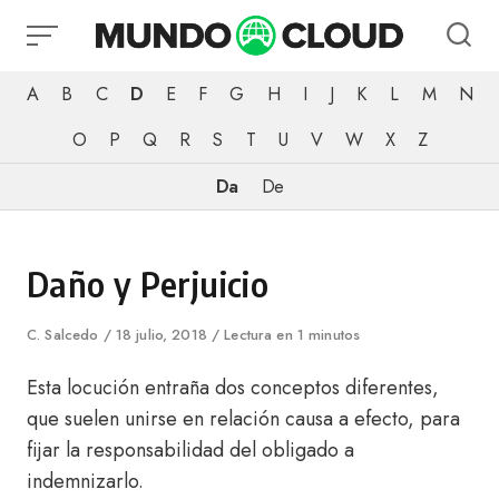
Skip
to
content
A
B
C
D
E
F
G
H
I
J
K
L
M
N
O
P
Q
R
S
T
U
V
W
X
Z
Da
De
Category
Daño y Perjuicio
Author
C. Salcedo
Published
18 julio, 2018
Lectura en 1 minutos
on
Esta locución entraña dos conceptos diferentes,
que suelen unirse en relación causa a efecto, para
fijar la responsabilidad del obligado a
indemnizarlo.