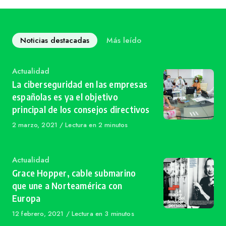
Noticias destacadas
Más leído
Category
Actualidad
La ciberseguridad en las empresas
españolas es ya el objetivo
principal de los consejos directivos
Published
2 marzo, 2021
Lectura en 2 minutos
on
Category
Actualidad
Grace Hopper, cable submarino
que une a Norteamérica con
Europa
Published
12 febrero, 2021
Lectura en 3 minutos
on