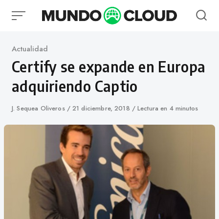
Skip
to
content
Category
Actualidad
Certify se expande en Europa
adquiriendo Captio
Author
J. Sequea Oliveros
Published
21 diciembre, 2018
Lectura en 4 minutos
on