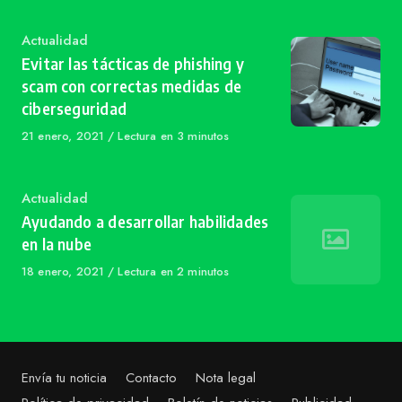
Category
Actualidad
Evitar las tácticas de phishing y
scam con correctas medidas de
ciberseguridad
Published
21 enero, 2021
Lectura en 3 minutos
on
Category
Actualidad
Ayudando a desarrollar habilidades
en la nube
Published
18 enero, 2021
Lectura en 2 minutos
on
Envía tu noticia
Contacto
Nota legal