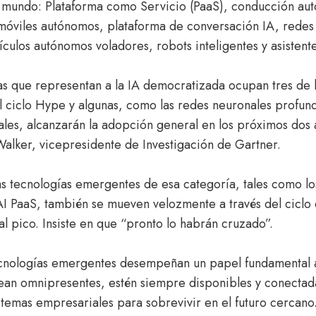
 mundo: Plataforma como Servicio (PaaS), conducción aut
 móviles autónomos, plataforma de conversación IA, redes
culos autónomos voladores, robots inteligentes y asistente
as que representan a la IA democratizada ocupan tres de 
l ciclo Hype y algunas, como las redes neuronales profund
uales, alcanzarán la adopción general en los próximos dos 
Walker, vicepresidente de Investigación de Gartner.
as tecnologías emergentes de esa categoría, tales como lo
 AI PaaS, también se mueven velozmente a través del cic
al pico. Insiste en que “pronto lo habrán cruzado”.
ecnologías emergentes desempeñan un papel fundamental a
ean omnipresentes, estén siempre disponibles y conectada
stemas empresariales para sobrevivir en el futuro cercano