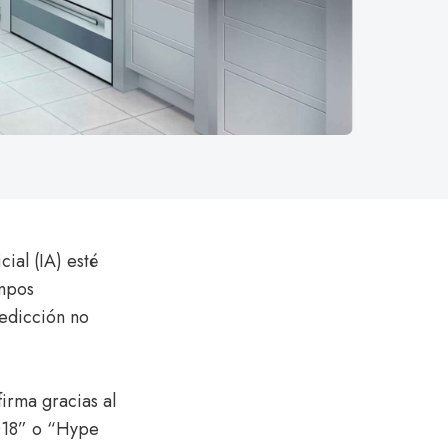
cial (IA) esté
ampos
redicción no
firma gracias al
018” o “Hype