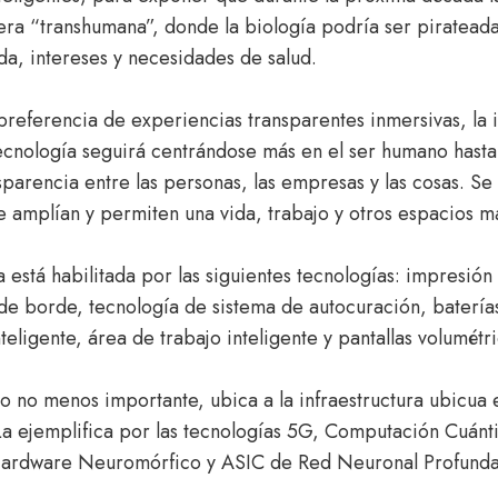
ra “transhumana”, donde la biología podría ser piratea
ida, intereses y necesidades de salud.
 preferencia de experiencias transparentes inmersivas, la 
tecnología seguirá centrándose más en el ser humano hasta
sparencia entre las personas, las empresas y las cosas. Se 
e amplían y permiten una vida, trabajo y otros espacios má
a está habilitada por las siguientes tecnologías: impresió
de borde, tecnología de sistema de autocuración, baterí
inteligente, área de trabajo inteligente y pantallas volumétri
ro no menos importante, ubica a la infraestructura ubicua 
La ejemplifica por las tecnologías 5G, Computación Cuán
ardware Neuromórfico y ASIC de Red Neuronal Profunda