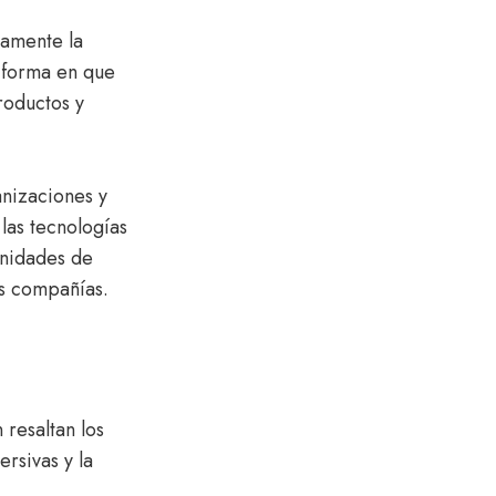
damente la
 forma en que
roductos y
anizaciones y
las tecnologías
unidades de
us compañías.
 resaltan los
rsivas y la