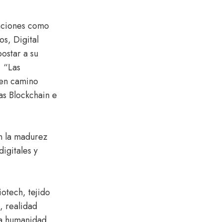
vaciones como
os, Digital
ostar a su
. “Las
ren camino
as Blockchain e
án la madurez
igitales y
otech, tejido
, realidad
la humanidad