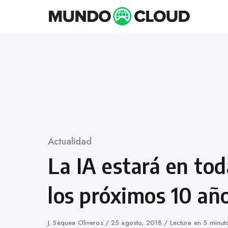
Skip
to
content
Category
Actualidad
La IA estará en tod
los próximos 10 añ
Author
J. Sequea Oliveros
Published
25 agosto, 2018
Lectura en 5 minut