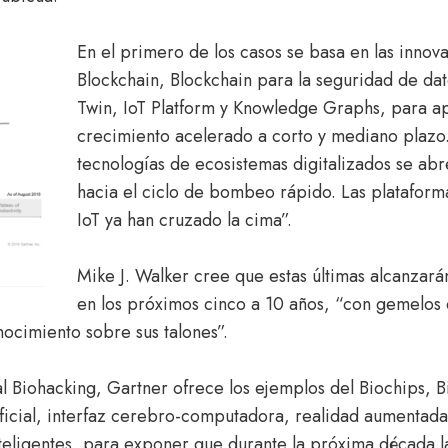
En el primero de los casos se basa en las inno
Blockchain, Blockchain para la seguridad de dat
Twin, IoT Platform y Knowledge Graphs, para ap
crecimiento acelerado a corto y mediano plazo
tecnologías de ecosistemas digitalizados se ab
hacia el ciclo de bombeo rápido. Las plataform
IoT ya han cruzado la cima”.
Mike J. Walker cree que estas últimas alcanzar
en los próximos cinco a 10 años, “con gemelos d
nocimiento sobre sus talones”.
l Biohacking, Gartner ofrece los ejemplos del Biochips, Bi
tificial, interfaz cerebro-computadora, realidad aumentada
inteligentes, para exponer que durante la próxima década 