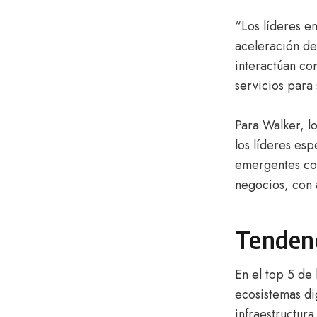
“Los líderes e
aceleración de
interactúan co
servicios para 
Para Walker, l
los líderes es
emergentes com
negocios, con 
Tendenc
En el top 5 de
ecosistemas dig
infraestructura