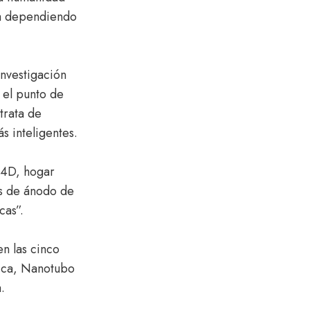
da dependiendo
investigación
 el punto de
trata de
s inteligentes.
n 4D, hogar
as de ánodo de
cas”.
en las cinco
tica, Nanotubo
.