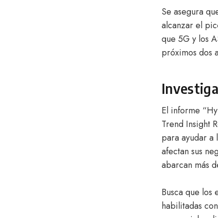
Se asegura que
alcanzar el pi
que 5G y los A
próximos dos a
Investig
El informe “Hy
Trend Insight 
para ayudar a 
afectan sus neg
abarcan más d
Busca que los 
habilitadas co