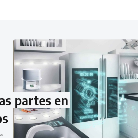
as partes en
os
os