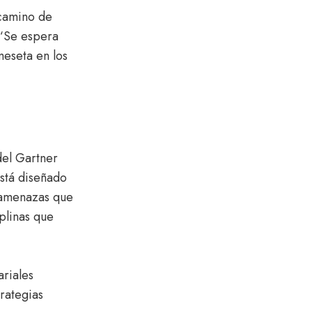
 camino de
 “Se espera
meseta en los
del Gartner
Está diseñado
y amenazas que
iplinas que
riales
rategias