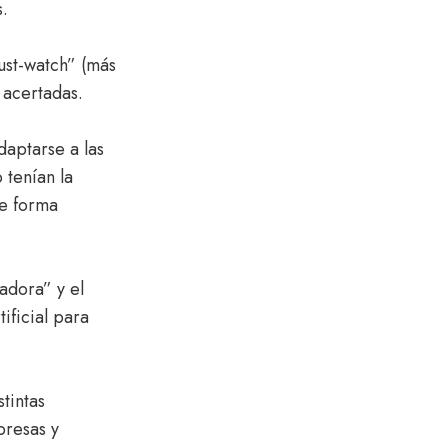
.
st-watch” (más
 acertadas.
daptarse a las
 tenían la
de forma
adora” y el
ificial para
tintas
presas y