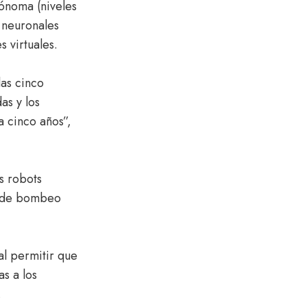
ónoma (niveles
 neuronales
s virtuales.
las cinco
as y los
a cinco años”,
s robots
lo de bombeo
l permitir que
s a los
.