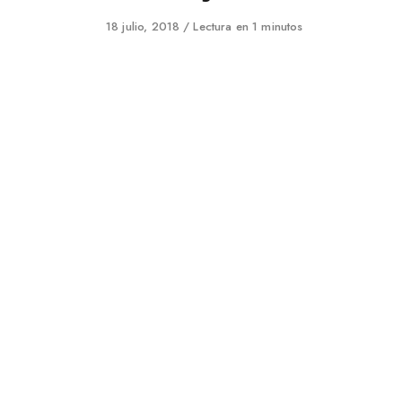
Published
18 julio, 2018
Lectura en 1 minutos
on