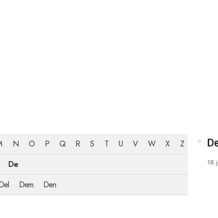
Ca
De
M
N
O
P
Q
R
S
T
U
V
W
X
Z
Pub
18 
De
on
Del
Dem
Den