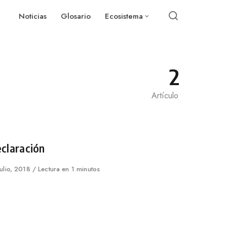
Noticias
Glosario
Ecosistema
2
Artículo
tegory
claración
lished
julio, 2018
Lectura en 1 minutos