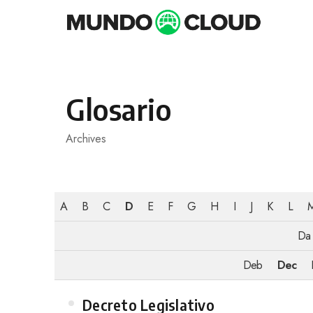
Skip
to
content
Glosario
Archives
A
B
C
D
E
F
G
H
I
J
K
L
Da
Deb
Dec
Category
Decreto Legislativo