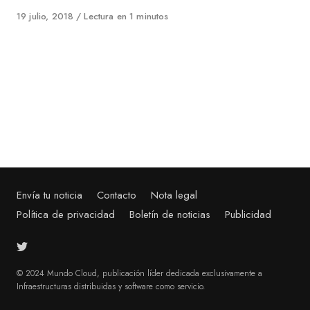
Published
19 julio, 2018
Lectura en 1 minutos
on
Envía tu noticia
Contacto
Nota legal
Política de privacidad
Boletín de noticias
Publicidad
© 2024 Mundo Cloud, publicación líder dedicada exclusivamente a
Infraestructuras distribuidas y software como servicio.