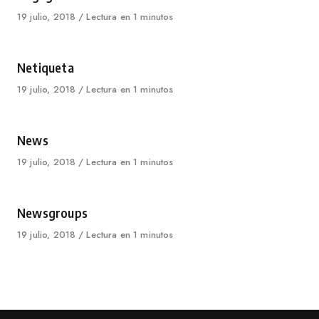
Published
19 julio, 2018
Lectura en 1 minutos
on
Category
Netiqueta
Published
19 julio, 2018
Lectura en 1 minutos
on
Category
News
Published
19 julio, 2018
Lectura en 1 minutos
on
Category
Newsgroups
Published
19 julio, 2018
Lectura en 1 minutos
on