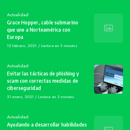
on
Category
Actualidad
Grace Hopper, cable submarino
que une a Norteamérica con
Europa
Published
12 febrero, 2021
Lectura en 3 minutos
on
Category
Actualidad
Evitar las tácticas de phishing y
scam con correctas medidas de
ciberseguridad
Published
21 enero, 2021
Lectura en 3 minutos
on
Category
Actualidad
Ayudando a desarrollar habilidades