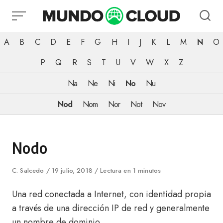
Skip
to
content
A
B
C
D
E
F
G
H
I
J
K
L
M
N
O
P
Q
R
S
T
U
V
W
X
Z
Na
Ne
Ni
No
Nu
Nod
Nom
Nor
Not
Nov
Category
Nodo
Author
C. Salcedo
Published
19 julio, 2018
Lectura en 1 minutos
on
Una red conectada a Internet, con identidad propia
a través de una dirección IP de red y generalmente
un nombre de dominio.