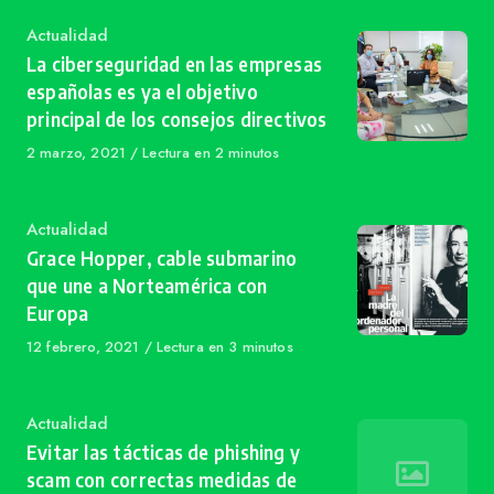
Category
Actualidad
La ciberseguridad en las empresas
españolas es ya el objetivo
principal de los consejos directivos
Published
2 marzo, 2021
Lectura en 2 minutos
on
Category
Actualidad
Grace Hopper, cable submarino
que une a Norteamérica con
Europa
Published
12 febrero, 2021
Lectura en 3 minutos
on
Category
Actualidad
Evitar las tácticas de phishing y
scam con correctas medidas de